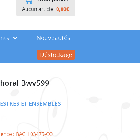
Aucun article
0,00
€
ents
Nouveautés
Déstockage
 Choral Bwv599
ESTRES ET ENSEMBLES
rence :
BACH 03475-CO