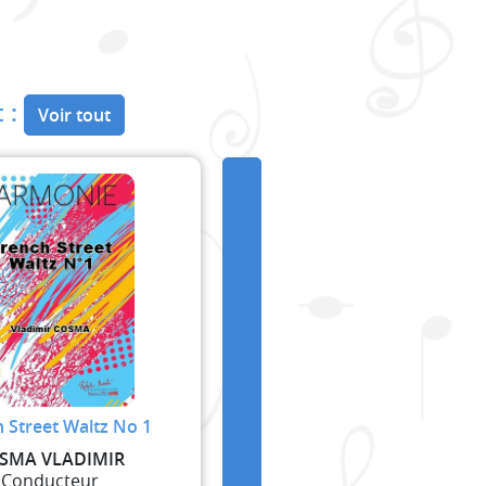
 :
Voir tout
 Street Waltz No 1
SMA VLADIMIR
Conducteur