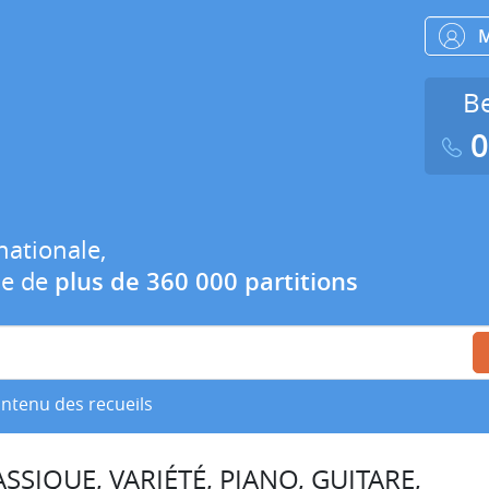
Be
0
nationale,
ue de
plus de 360 000 partitions
ontenu des recueils
SSIQUE, VARIÉTÉ, PIANO, GUITARE,