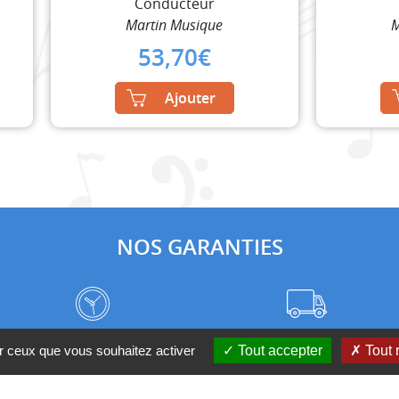
Conducteur
Martin Musique
M
53,70
€
Ajouter
NOS GARANTIES
Frais de port à prix coûtant
Meilleurs délais du web
ur ceux que vous souhaitez activer
Tout accepter
Tout 