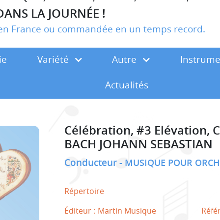
DANS LA JOURNÉE !
r en France ou commandée en un temps record.
ie
Variété
Autre
Instrum
Actualités
Célébration, #3 Elévation,
BACH JOHANN SEBASTIAN
Conducteur
MUSIQUE POUR ORCH
Répertoire
Éditeur :
Martin Musique
Réfé