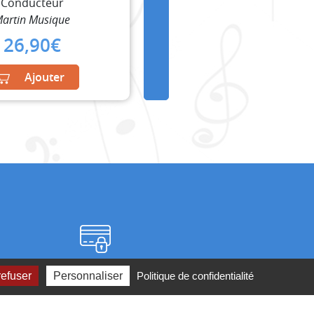
Conducteur
artin Musique
26,90
€
Ajouter
Paiement sécurisé
refuser
Personnaliser
Politique de confidentialité