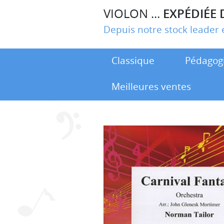
VIOLON ...
EXPÉDIÉE 
Depuis notre stock leade
Classique
Pédagog
Meilleures ventes