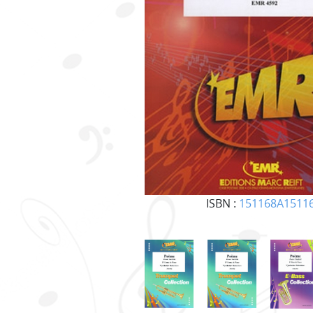
ISBN :
151168A1511