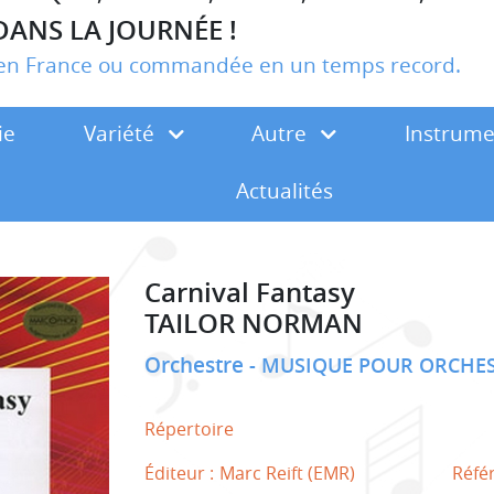
DANS LA JOURNÉE !
r en France ou commandée en un temps record.
ie
Variété
Autre
Instrum
Actualités
Carnival Fantasy
TAILOR NORMAN
Orchestre
MUSIQUE POUR ORCHES
Répertoire
Éditeur :
Marc Reift (EMR)
Réfé