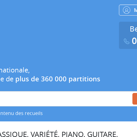
Be
0
nationale,
ue de
plus de 360 000 partitions
ontenu des recueils
SSIQUE, VARIÉTÉ, PIANO, GUITARE,