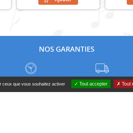
NOS GARANTIES
Frais de port à prix coûtant
Meilleurs délais du web
ur ceux que vous souhaitez activer
Tout accepter
Tout 
Nos magasins
Qui sommes-nous ?
 D'UN CONSEIL ?
Contactez-nous au 04 95 082 08