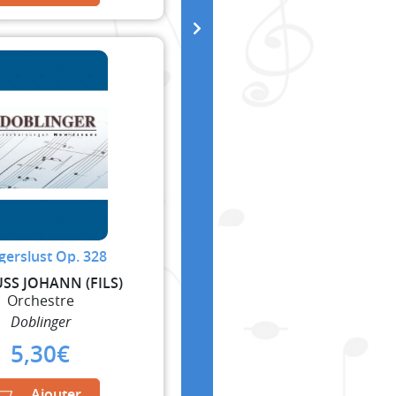
gerslust Op. 328
SS JOHANN (FILS)
Orchestre
Doblinger
5,30
€
Ajouter