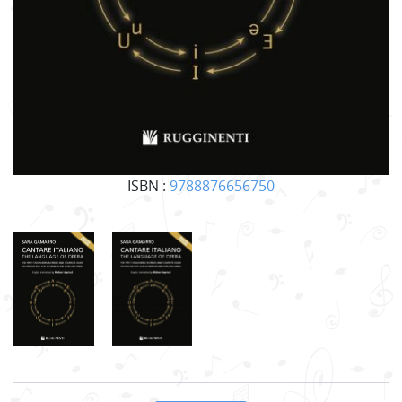
ISBN :
9788876656750