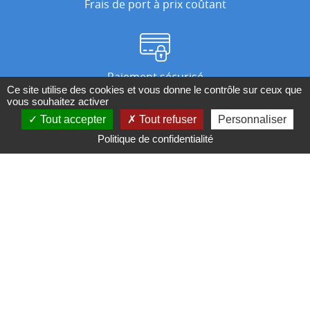
Frais de port à prix coûtant
Paiement sécurisé
Ce site utilise des cookies et vous donne le contrôle sur ceux que
vous souhaitez activer
Tout accepter
Tout refuser
Personnaliser
Nos magasins
Politique de confidentialité
Qui sommes-nous ?
BESOIN D'UN CONSEIL ?
Contactez-nous au 04 95 082 082 ou par
mail