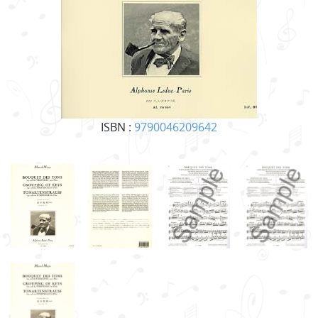
ISBN :
9790046209642