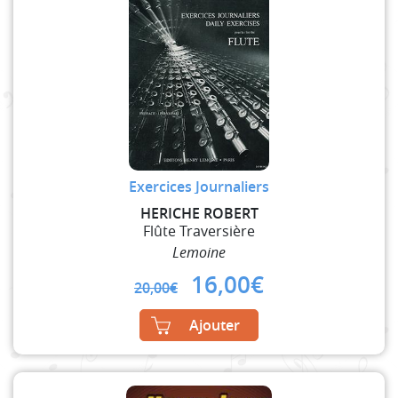
Exercices Journaliers
HERICHE ROBERT
Flûte Traversière
Lemoine
Original
Current
16,00
€
20,00
€
price
price
was:
is:
Ajouter
20,00€.
16,00€.