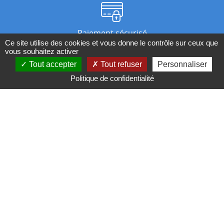
Paiement sécurisé
Ce site utilise des cookies et vous donne le contrôle sur ceux que
vous souhaitez activer
Tout accepter
Tout refuser
Personnaliser
Nos magasins
Politique de confidentialité
Qui sommes-nous ?
BESOIN D'UN CONSEIL ?
Contactez-nous au 04 95 082 082 ou par
mail
Conditions générales de ventes
Mentions légales
Politique de confidentialité