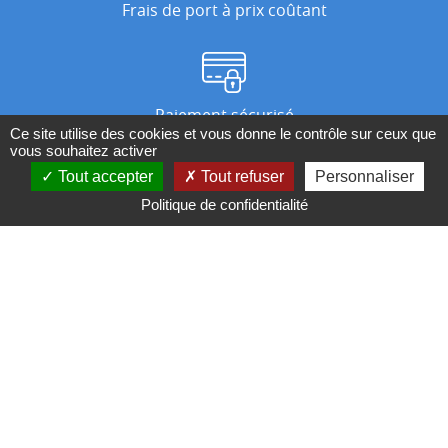
Frais de port à prix coûtant
Paiement sécurisé
Ce site utilise des cookies et vous donne le contrôle sur ceux que
vous souhaitez activer
Tout accepter
Tout refuser
Personnaliser
Nos magasins
Politique de confidentialité
Qui sommes-nous ?
BESOIN D'UN CONSEIL ?
Contactez-nous au 04 95 082 082 ou par
mail