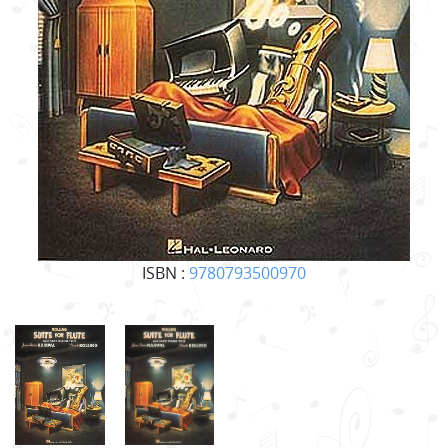
ISBN :
9780793500970