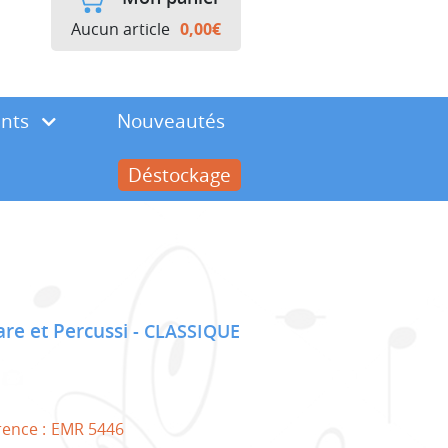
Aucun article
0,00
€
ents
Nouveautés
Déstockage
are et Percussi
CLASSIQUE
rence :
EMR 5446