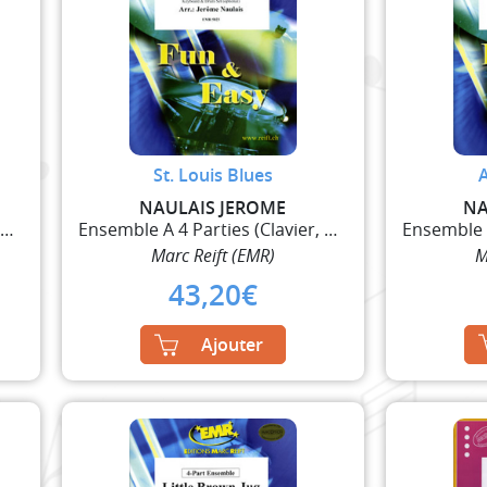
St. Louis Blues
NAULAIS JEROME
NA
Ensemble A 4 Parties (Clavier, Guitare et Percussi
Ensemble A 4 Parties (Clavier, Guitare et Percussi
Marc Reift (EMR)
M
43,20
€
Ajouter