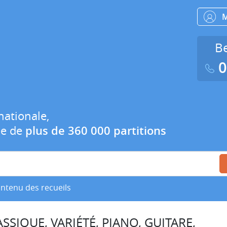
Be
0
nationale,
ue de
plus de 360 000 partitions
ontenu des recueils
SSIQUE, VARIÉTÉ, PIANO, GUITARE,