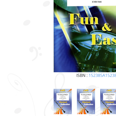
ISBN :
152385A1523