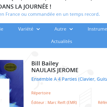
DANS LA JOURNÉE !
r en France ou commandée en un temps record.
ie
Variété
Autre
Instrum
Actualités
Bill Bailey
NAULAIS JEROME
Ensemble A 4 Parties (Clavier, Guit
Répertoire
Éditeur :
Marc Reift (EMR)
Réfé