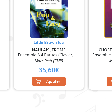
Little Brown Jug
NAULAIS JEROME
CHOST
Ensemble A 4 Parties (Clavier, Guitare et Percussi
Ensemble A 4 Parties (Clavier, Guitare et Percussi
Marc Reift (EMR)
M
35,60
€
Ajouter