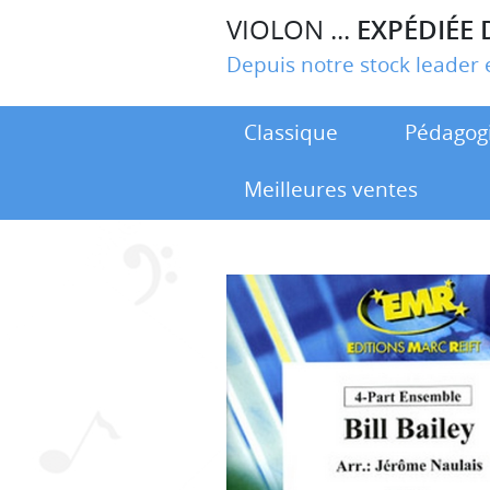
VIOLON ...
EXPÉDIÉE 
Depuis notre stock leade
Classique
Pédagog
Meilleures ventes