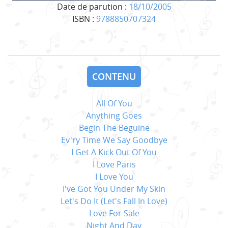
Date de parution :
18/10/2005
ISBN :
9788850707324
CONTENU
All Of You
Anything Goes
Begin The Beguine
Ev'ry Time We Say Goodbye
I Get A Kick Out Of You
I Love Paris
I Love You
I've Got You Under My Skin
Let's Do It (Let's Fall In Love)
Love For Sale
Night And Day