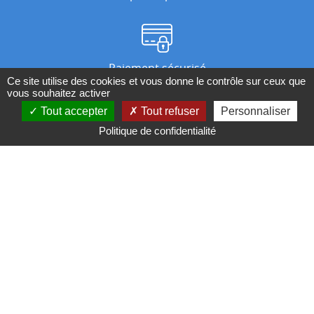
Paiement sécurisé
Ce site utilise des cookies et vous donne le contrôle sur ceux que
vous souhaitez activer
Tout accepter
Tout refuser
Personnaliser
Nos magasins
Politique de confidentialité
Qui sommes-nous ?
BESOIN D'UN CONSEIL ?
Contactez-nous au 04 95 082 082 ou par
mail