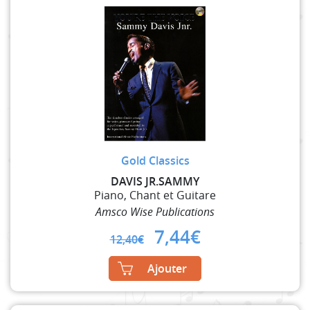
Gold Classics
DAVIS JR.SAMMY
Piano, Chant et Guitare
Amsco Wise Publications
Original
Current
7,44
€
12,40
€
price
price
was:
is:
Ajouter
12,40€.
7,44€.