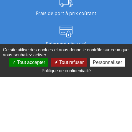
Frais de port à prix coûtant
Paiement sécurisé
Ce site utilise des cookies et vous donne le contrôle sur ceux que
vous souhaitez activer
Tout accepter
Tout refuser
Personnaliser
Nos magasins
Politique de confidentialité
Qui sommes-nous ?
BESOIN D'UN CONSEIL ?
Contactez-nous au 04 95 082 082 ou par
mail