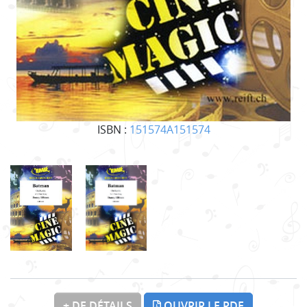
ISBN :
151574A151574
+ DE DÉTAILS
OUVRIR LE PDF