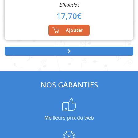
Billaudot
17,70
€
Ajouter
NOS GARANTIES
Meilleurs prix du web