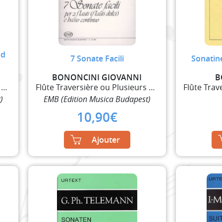
nd
7 Sonate Facili
Sonatine
BONONCINI GIOVANNI
B
Flûte Traversière ou Plusieurs Flûtes Traversières
Flûte Traversière ou Plusieurs Flûtes Traversières
)
EMB (Edition Musica Budapest)
10,90
€
Ajouter