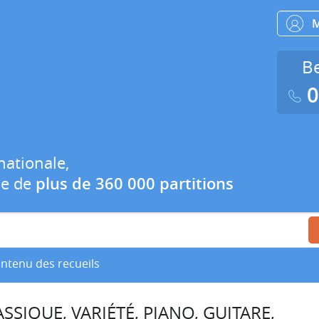
Be
0
nationale,
ue de
plus de 360 000 partitions
ontenu des recueils
SSIQUE, VARIÉTÉ, PIANO, GUITARE,