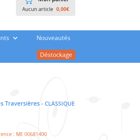
Aucun article
0,00
€
ents
Nouveautés
Déstockage
es Traversières
CLASSIQUE
rence :
ME 00681400