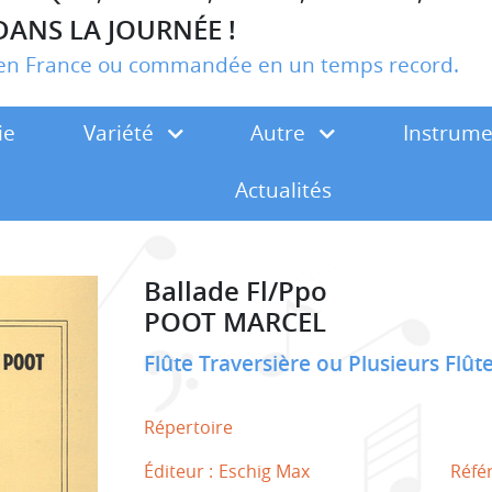
DANS LA JOURNÉE !
r en France ou commandée en un temps record.
ie
Variété
Autre
Instrum
Actualités
Ballade Fl/Ppo
POOT MARCEL
Flûte Traversière ou Plusieurs Flût
Répertoire
Éditeur :
Eschig Max
Réfé