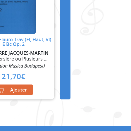
Flauto Trav (Fl, Haut, Vl)
E Bc Op. 2
RRE JACQUES-MARTIN
Flûte Traversière ou Plusieurs Flûtes Traversières
tion Musica Budapest)
21,70
€
Ajouter