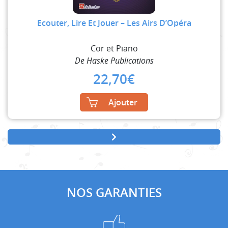
Ecouter, Lire Et Jouer – Les Airs D’Opéra
Cor et Piano
De Haske Publications
22,70
€
Ajouter
NOS GARANTIES