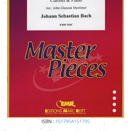
ISBN :
151795A151795