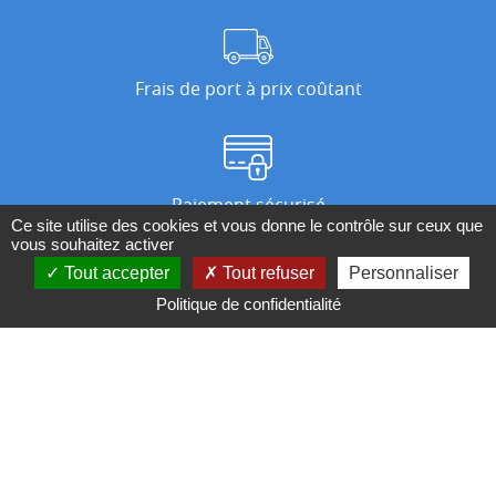
Frais de port à prix coûtant
Paiement sécurisé
Ce site utilise des cookies et vous donne le contrôle sur ceux que
vous souhaitez activer
Tout accepter
Tout refuser
Personnaliser
Nos magasins
Politique de confidentialité
Qui sommes-nous ?
BESOIN D'UN CONSEIL ?
Contactez-nous au 04 95 082 082 ou par
mail