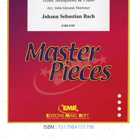
ISBN :
151798A151798