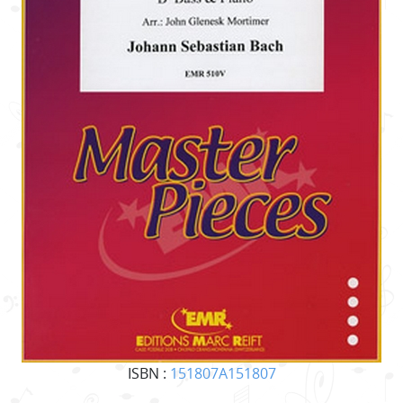
ISBN :
151807A151807