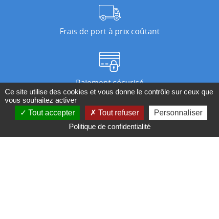
Frais de port à prix coûtant
Paiement sécurisé
Ce site utilise des cookies et vous donne le contrôle sur ceux que
vous souhaitez activer
Tout accepter
Tout refuser
Personnaliser
Nos magasins
Politique de confidentialité
Qui sommes-nous ?
BESOIN D'UN CONSEIL ?
Contactez-nous au 04 95 082 082 ou par
mail