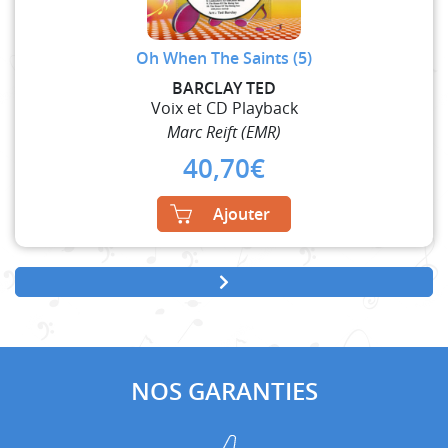
Oh When The Saints (5)
BARCLAY TED
Voix et CD Playback
Marc Reift (EMR)
40,70
€
Ajouter
NOS GARANTIES