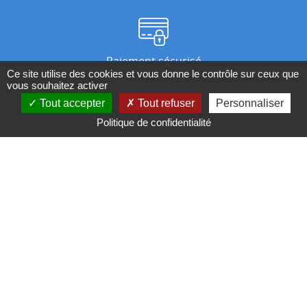
Paiement sécurisé
Ce site utilise des cookies et vous donne le contrôle sur ceux que
vous souhaitez activer
Tout accepter
Tout refuser
Personnaliser
Nos magasins
Politique de confidentialité
Qui sommes-nous ?
BESOIN D'UN CONSEIL ?
Contactez-nous au 04 95 082 082 ou par
mail
Conditions générales de ventes
Mentions légales