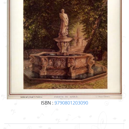
ISBN :
9790801203090