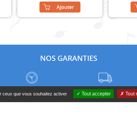
Ajouter
NOS GARANTIES
Frais de port à prix coûtant
Meilleurs délais du web
ur ceux que vous souhaitez activer
Tout accepter
Tout 
Nos magasins
Qui sommes-nous ?
 D'UN CONSEIL ?
Contactez-nous au 04 95 082 08