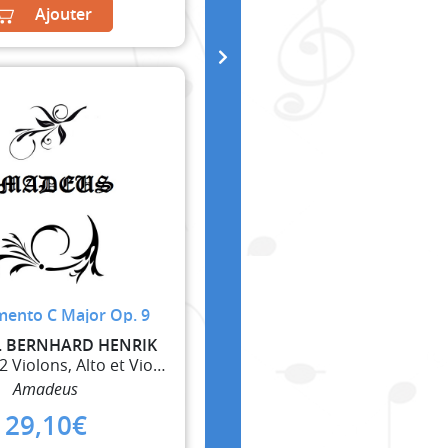
Ajouter
mento C Major Op. 9
L BERNHARD HENRIK
Hautbois, 2 Violons, Alto et Violoncelle
Amadeus
29,10
€