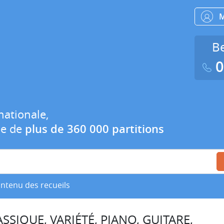
Be
0
nationale,
ue de
plus de 360 000 partitions
ontenu des recueils
SSIQUE, VARIÉTÉ, PIANO, GUITARE,