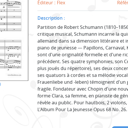
Éditeur :
Flex
Réfé
Description :
Partition de Robert Schumann (1810–1856
critique musical, Schumann incarne la q
allemand dans sa dimension littéraire et i
piano de jeunesse — Papillons, Carnaval, 
sont d'une originalité formelle et d'une 
précédent. Ses quatre symphonies, son Co
plus joués du répertoire), ses deux concer
ses quatuors à cordes et sa mélodie vocale
Frauenliebe und -leben) témoignent d'un g
0
fragile. Fondateur avec Chopin d'une nouve
forme Clara, sa femme, en pianiste de géni
révèle au public. Pour hautbois, 2 violons, 
L'Album Pour La Jeunesse Opus 68 No. 26.