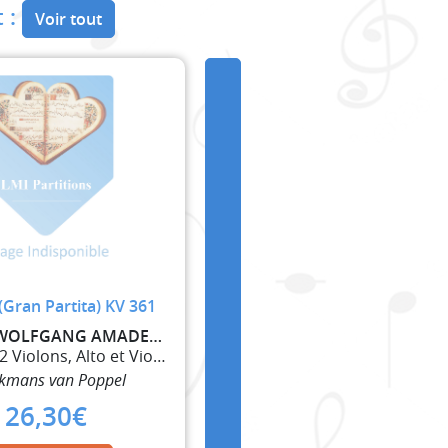
 :
Voir tout
(Gran Partita) KV 361
MOZART WOLFGANG AMADEUS
Hautbois, 2 Violons, Alto et Violoncelle
kmans van Poppel
26,30
€