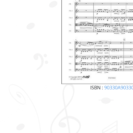
ISBN :
90330A9033