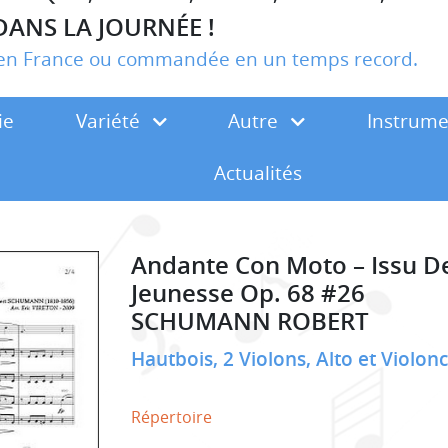
DANS LA JOURNÉE !
r en France ou commandée en un temps record.
ie
Variété
Autre
Instrum
Actualités
Andante Con Moto – Issu D
Jeunesse Op. 68 #26
SCHUMANN ROBERT
Hautbois, 2 Violons, Alto et Violon
Répertoire