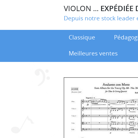
VIOLON ...
EXPÉDIÉE 
Depuis notre stock leade
Classique
Pédagog
Meilleures ventes