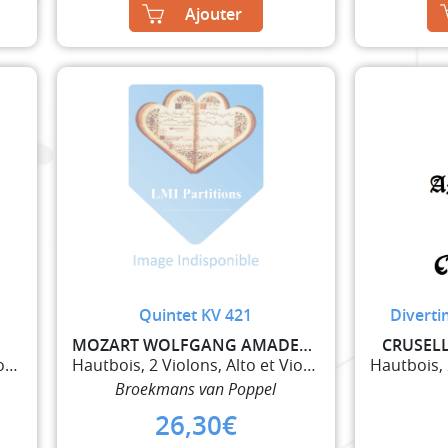
Ajouter
Quintet KV 421
Diverti
MOZART WOLFGANG AMADEUS
CRUSEL
Hautbois, 2 Violons, Alto et Violoncelle
Hautbois, 2 Violons, Alto et Violoncelle
Broekmans van Poppel
26,30
€