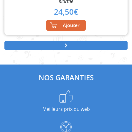
Klarthe
24,50
€
Ajouter
NOS GARANTIES
Meilleurs prix du web