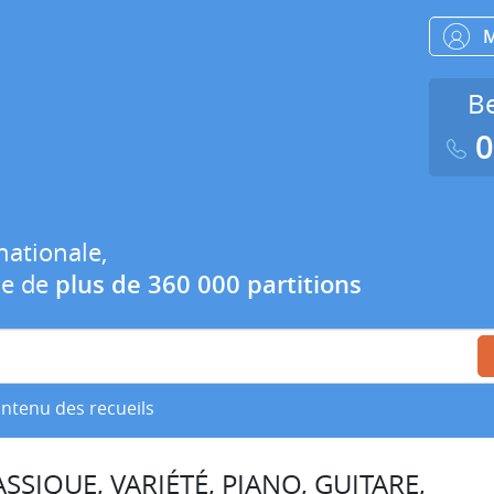
Be
0
nationale,
ue de
plus de 360 000 partitions
ontenu des recueils
SSIQUE, VARIÉTÉ, PIANO, GUITARE,