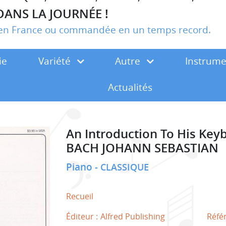
DANS LA JOURNÉE !
r en France ou commandée en un temps record.
ie
Variété
Autre
Instrum
Actualités
An Introduction To His Ke
BACH JOHANN SEBASTIAN
Piano
CLASSIQUE
Recueil
Éditeur :
Alfred Publishing
Réfé