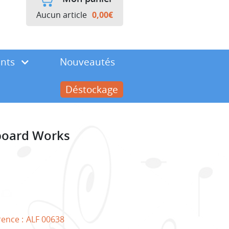
Aucun article
0,00
€
ents
Nouveautés
Déstockage
yboard Works
rence :
ALF 00638