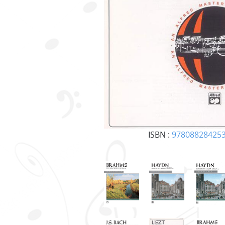
ISBN :
97808828425