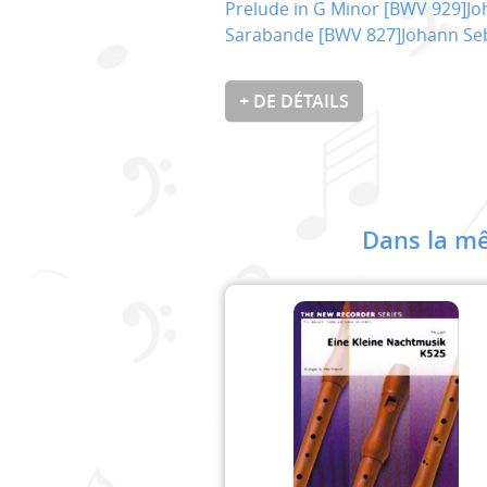
Prelude in G Minor [BWV 929]J
Sarabande [BWV 827]Johann Se
+ DE DÉTAILS
Dans la mê