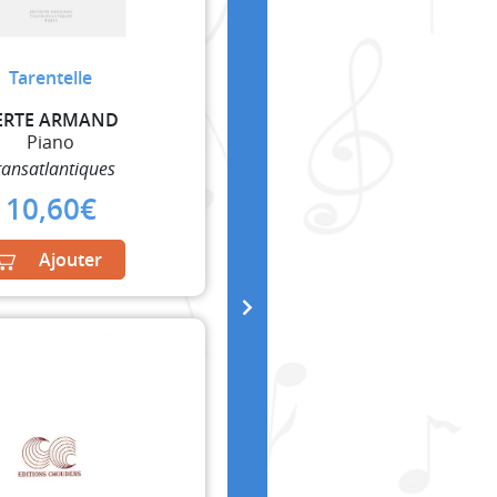
Tarentelle
ERTE ARMAND
Piano
ransatlantiques
10,60
€
Ajouter