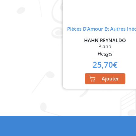
Pièces D’Amour Et Autres Inéd
HAHN REYNALDO
Piano
Heugel
25,70
€
Ajouter