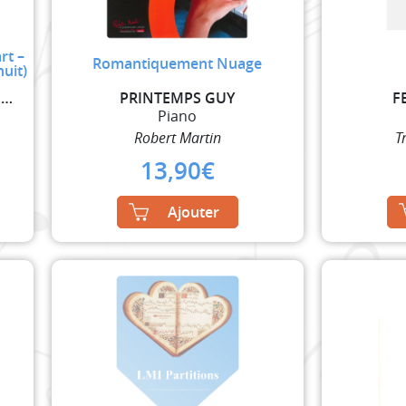
rt –
Romantiquement Nuage
nuit)
MOZART WOLFGANG AMADEUS
PRINTEMPS GUY
F
Piano
Robert Martin
T
13,90
€
Ajouter