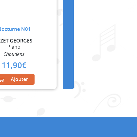
Nocturne N01
IZET GEORGES
Piano
Choudens
11,90
€
Ajouter