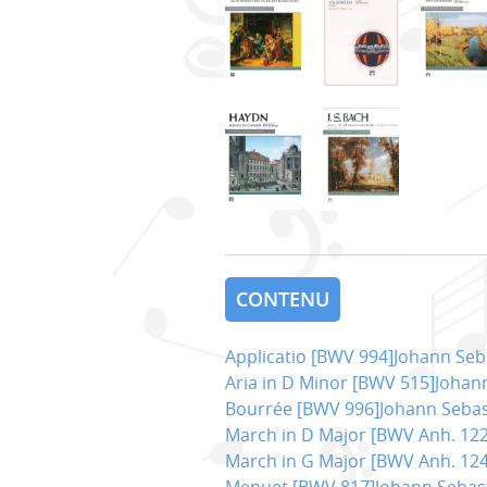
CONTENU
Applicatio [BWV 994]Johann Se
Aria in D Minor [BWV 515]Johan
Bourrée [BWV 996]Johann Sebas
March in D Major [BWV Anh. 12
March in G Major [BWV Anh. 12
Menuet [BWV 817]Johann Sebas