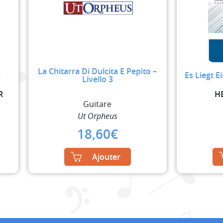
La Chitarra Di Dulcita E Pepito –
5
Es Liegt E
Livello 3
R
H
Guitare
Ut Orpheus
18,60
€
Ajouter