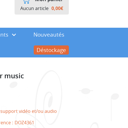
Aucun article
0,00
€
ents
Nouveautés
Déstockage
r music
 support vidéo et/ou audio
rence :
DOZ4361