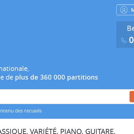
Be
0
nationale,
ue de
plus de 360 000 partitions
ontenu des recueils
SSIQUE, VARIÉTÉ, PIANO, GUITARE,