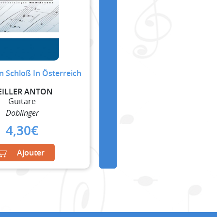
in Schloß In Österreich
EILLER ANTON
Guitare
Doblinger
4,30
€
Ajouter