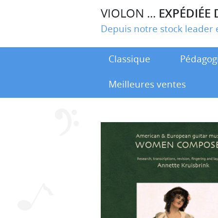
VIOLON ...
EXPÉDIÉE 
Depuis notre stock leade
Classique
Pédagog
Meilleures ventes