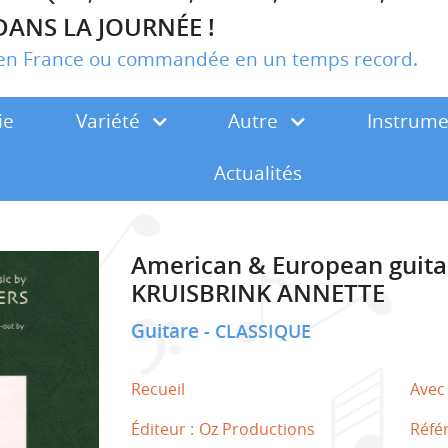
DANS LA JOURNÉE !
r en France ou commandée en un temps record.
ie
Variété
Autre
Instrum
Actualités
American & European guita
KRUISBRINK ANNETTE
Guitare
CLASSIQUE
Recueil
Avec
Éditeur :
Oz Productions
Réfé