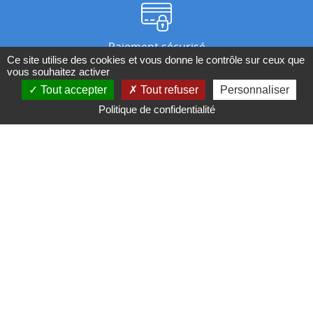
Paiement sécurisé
Ce site utilise des cookies et vous donne le contrôle sur ceux que
vous souhaitez activer
Tout accepter
Tout refuser
Personnaliser
Nos magasins
Politique de confidentialité
Qui sommes-nous ?
BESOIN D'UN CONSEIL ?
Contactez-nous au 04 95 082 082 ou par
mail
Conditions générales de ventes
Mentions légales
Politique de confidentialité