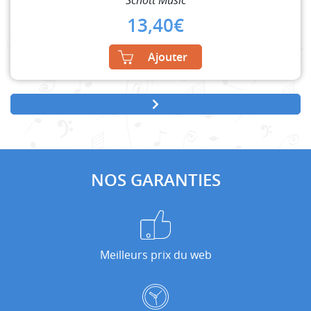
Schott Music
13,40
€
Ajouter
NOS GARANTIES
Meilleurs prix du web