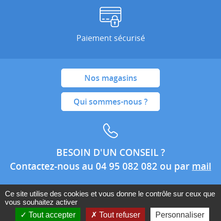
Paiement sécurisé
Nos magasins
Qui sommes-nous ?
BESOIN D'UN CONSEIL ?
Contactez-nous au 04 95 082 082 ou par
mail
Ce site utilise des cookies et vous donne le contrôle sur ceux que
vous souhaitez activer
Conditions générales de ventes
Mentions légales
Tout accepter
Tout refuser
Personnaliser