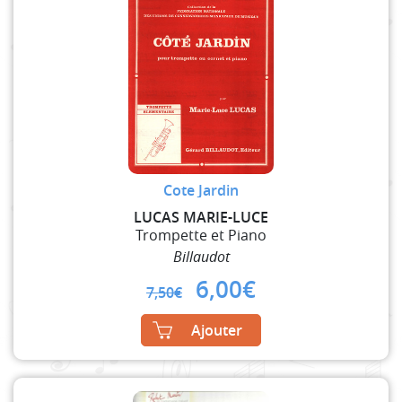
Cote Jardin
LUCAS MARIE-LUCE
Trompette et Piano
Billaudot
Original
Current
6,00
€
7,50
€
price
price
was:
is:
Ajouter
7,50€.
6,00€.