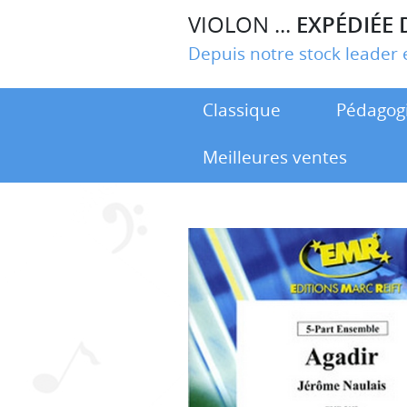
VIOLON ...
EXPÉDIÉE 
Depuis notre stock leade
Classique
Pédagog
Meilleures ventes