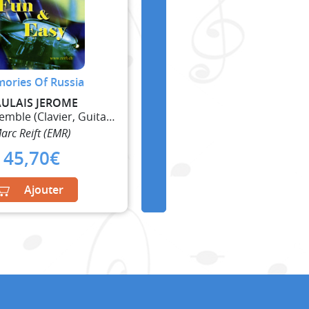
ories Of Russia
ULAIS JEROME
5 Part Ensemble (Clavier, Guitare et Percussions)
arc Reift (EMR)
45,70
€
Ajouter