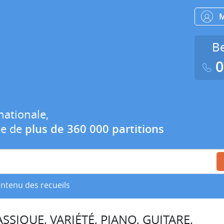
Be
0
nationale,
ue de
plus de 360 000 partitions
ontenu des recueils
SSIQUE, VARIÉTÉ, PIANO, GUITARE,