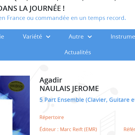
DANS LA JOURNÉE !
r en France ou commandée en un temps record.
ie
Variété
Autre
Instrum
Actualités
Agadir
NAULAIS JEROME
5 Part Ensemble (Clavier, Guitare 
Répertoire
Éditeur :
Marc Reift (EMR)
Réfé