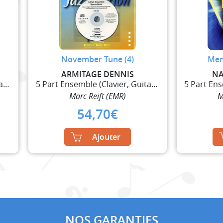
November Tune (4)
Mem
ARMITAGE DENNIS
NA
5 Part Ensemble (Clavier, Guitare et Percussions)
5 Part Ensemble (Clavier, Guitare et Percussions)
Marc Reift (EMR)
M
54,70
€
Ajouter
NOS GARANTIES