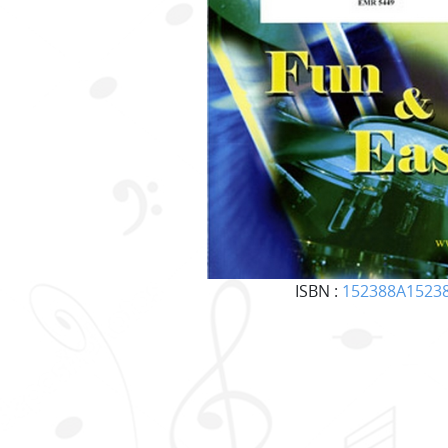
ISBN :
152388A1523