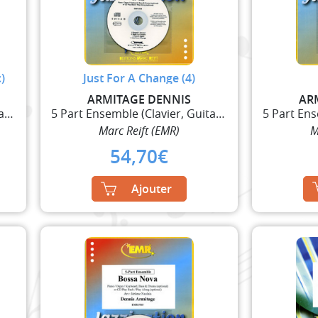
)
Just For A Change (4)
ARMITAGE DENNIS
AR
5 Part Ensemble (Clavier, Guitare et Percussions)
5 Part Ensemble (Clavier, Guitare et Percussions)
Marc Reift (EMR)
M
54,70
€
Ajouter