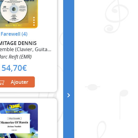
Farewell (4)
MITAGE DENNIS
5 Part Ensemble (Clavier, Guitare et Percussions)
arc Reift (EMR)
54,70
€
Ajouter