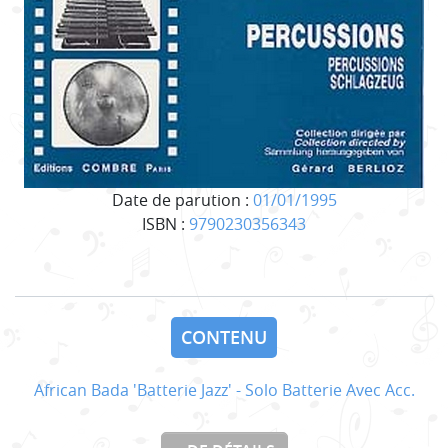
Date de parution :
01/01/1995
ISBN :
9790230356343
CONTENU
African Bada 'Batterie Jazz' - Solo Batterie Avec Acc.