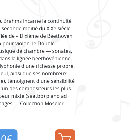
. Brahms incarne la continuité
 seconde moitié du XIXe siècle.
fiée de « Dixième de Beethoven
o pour violon, le Double
musique de chambre — sonates,
 dans la lignée beethovénienne
lyphonie d'une richesse propre.
seul, ainsi que ses nombreux
), témoignent d'une sensibilité
 l'un des compositeurs les plus
oeur mixte (saatbb) piano ad
0 pages — Collection Möseler
80
€