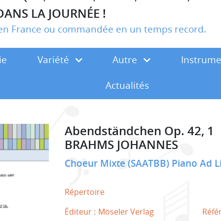
DANS LA JOURNÉE !
r en France ou commandée en un temps record.
ie
Variété
Autre
Instrum
Actualités
Abendständchen Op. 42, 1
BRAHMS JOHANNES
Choeur Mixte (SAATBB) Piano Ad 
Répertoire
Éditeur :
Möseler Verlag
Réfé