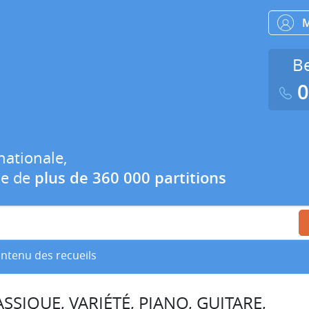
Be
0
nationale,
ue de
plus de 360 000 partitions
ontenu des recueils
SSIQUE, VARIÉTÉ, PIANO, GUITARE,