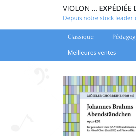
VIOLON ...
EXPÉDIÉE 
Depuis notre stock leade
Classique
Pédagog
Meilleures ventes