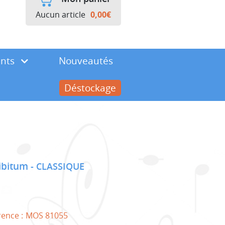
Aucun article
0,00
€
ents
Nouveautés
Déstockage
Libitum
CLASSIQUE
rence :
MOS 81055