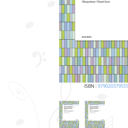
ISBN :
97902037955