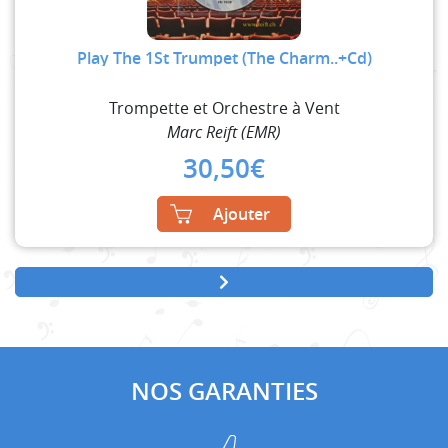
Play The 1St Trumpet (The Charm..+Cd)
Trompette et Orchestre à Vent
Marc Reift (EMR)
30,50
€
Ajouter
NOS GARANTIES