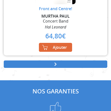
Front and Centre!
MURTHA PAUL
Concert Band
Hal Leonard
64,80
€
Ajouter
NOS GARANTIES