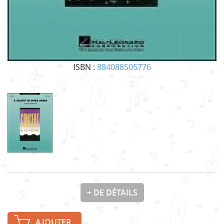
ISBN :
884088505776
+ DE DÉTAILS
AJOUTER