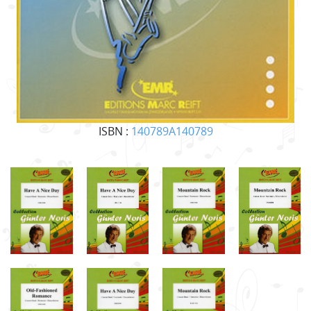
ISBN :
140789A140789