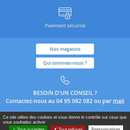
Paiement sécurisé
Nos magasins
Qui sommes-nous ?
BESOIN D'UN CONSEIL ?
Contactez-nous au 04 95 082 082 ou par
mail
Ce site utilise des cookies et vous donne le contrôle sur ceux que
vous souhaitez activer
Conditions générales de ventes
Mentions légales
Tout accepter
Tout refuser
Personnaliser