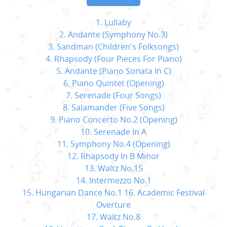
1. Lullaby
2. Andante (Symphony No.3)
3. Sandman (Children's Folksongs)
4. Rhapsody (Four Pieces For Piano)
5. Andante (Piano Sonata In C)
6. Piano Quintet (Opening)
7. Serenade (Four Songs)
8. Salamander (Five Songs)
9. Piano Concerto No.2 (Opening)
10. Serenade In A
11. Symphony No.4 (Opening)
12. Rhapsody In B Minor
13. Waltz No.15
14. Intermezzo No.1
15. Hungarian Dance No.1 16. Academic Festival
Overture
17. Waltz No.8