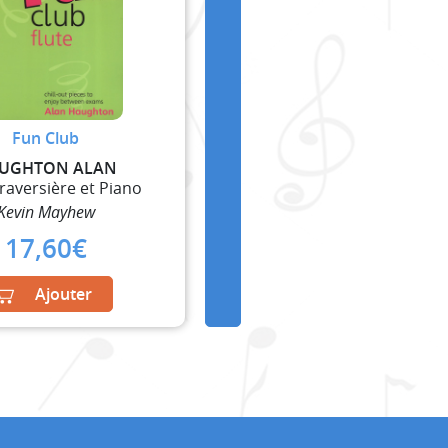
Fun Club
UGHTON ALAN
Traversière et Piano
Kevin Mayhew
17,60
€
Ajouter