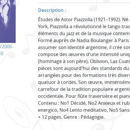
Description :
Études de Astor Piazzolla (1921–1992). Né 
York, Piazzolla a révolutionné le tango tra
éléments du jazz et de la musique contem
Formé auprès de Nadia Boulanger à Paris (
/2006
assumer son identité argentine, il crée s
40
compose des œuvres d'une intensité uniq
(hommage à son père), Oblivion, Las Cuat
pièces sont aujourd'hui des standards du
arrangées pour des formations très divers
quatuor à cordes. Son œuvre, immensémen
carrefour de la tradition populaire argent
occidentale. Pour flûte traversière et piano
Contenu : No1 Décidé, No2 Anxieux et ru
energico, No4 Lento meditativo, No5 Sans 
+ 12 pages. Genre : Pédagogie.