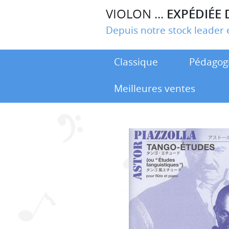
VIOLON ...
EXPÉDIÉE 
Depuis notre stock leade
Classique
Pédagog
Meilleures ventes