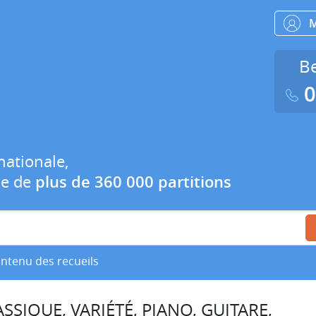
Be
0
nationale,
ue de
plus de 360 000 partitions
ontenu des recueils
SSIQUE, VARIÉTÉ, PIANO, GUITARE,