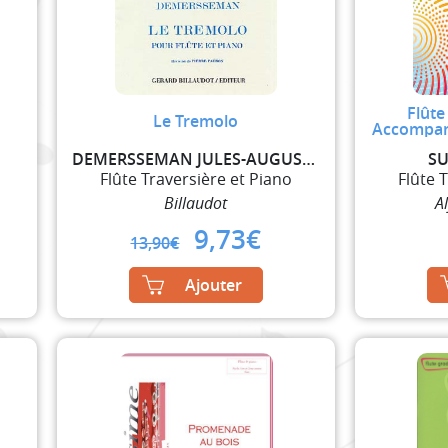
Flûte
Le Tremolo
Accompani
DEMERSSEMAN JULES-AUGUSTE
SU
Flûte Traversière et Piano
Flûte 
Billaudot
A
Original
Current
9,73
€
13,90
€
price
price
was:
is:
Ajouter
13,90€.
9,73€.