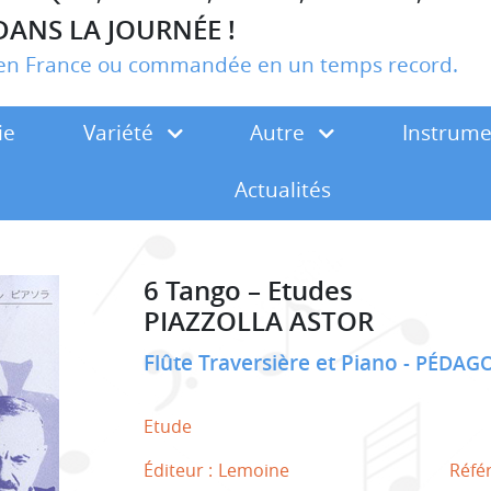
DANS LA JOURNÉE !
r en France ou commandée en un temps record.
ie
Variété
Autre
Instrum
Actualités
6 Tango – Etudes
PIAZZOLLA ASTOR
Flûte Traversière et Piano
PÉDAGO
Etude
Éditeur :
Lemoine
Réfé