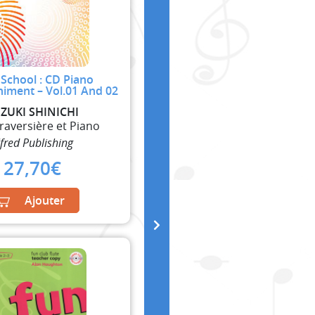
 School : CD Piano
ment – Vol.01 And 02
ZUKI SHINICHI
Traversière et Piano
lfred Publishing
27,70
€
Ajouter