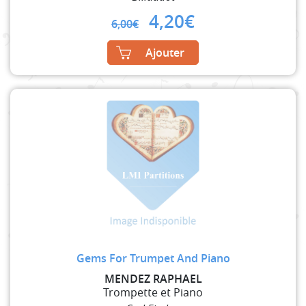
Original
Current
4,20
€
6,00
€
price
price
was:
is:
Ajouter
6,00€.
4,20€.
Gems For Trumpet And Piano
MENDEZ RAPHAEL
Trompette et Piano