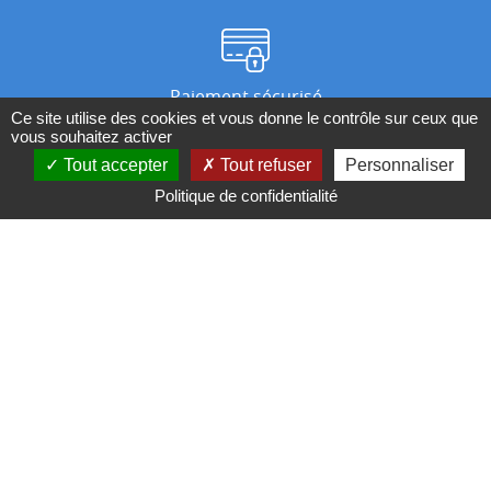
Paiement sécurisé
Ce site utilise des cookies et vous donne le contrôle sur ceux que
vous souhaitez activer
Tout accepter
Tout refuser
Personnaliser
Nos magasins
Politique de confidentialité
Qui sommes-nous ?
BESOIN D'UN CONSEIL ?
Contactez-nous au 04 95 082 082 ou par
mail
Conditions générales de ventes
Mentions légales