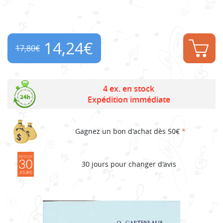
14,24
€
17,80
€
Original
Current
price
price
4 ex. en stock
Expédition immédiate
was:
is:
17,80€.
14,24€.
Gagnez un bon d'achat dès 50€
*
30 jours pour changer d'avis