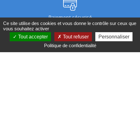
Paiement sécurisé
Ce site utilise des cookies et vous donne le contrôle sur ceux que
vous souhaitez activer
Tout accepter
Tout refuser
Personnaliser
Nos magasins
Politique de confidentialité
Qui sommes-nous ?
BESOIN D'UN CONSEIL ?
Contactez-nous au 04 95 082 082 ou par
mail
Conditions générales de ventes
Mentions légales
Politique de confidentialité