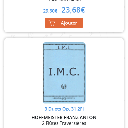
Original
Current
23,68
€
29,60
€
price
price
was:
is:
Ajouter
29,60€.
23,68€.
3 Duets Op. 31 2Fl
HOFFMEISTER FRANZ ANTON
2 Flûtes Traversières