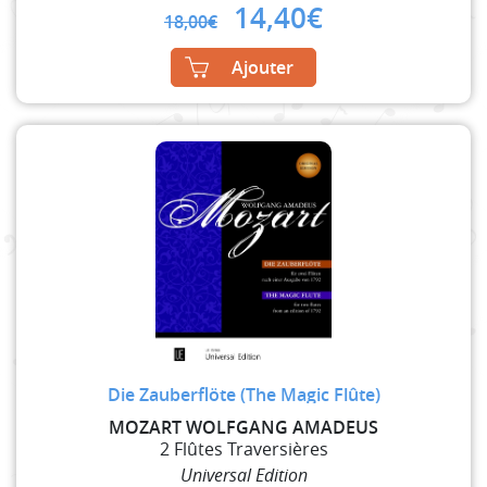
Original
Current
14,40
€
18,00
€
price
price
was:
is:
Ajouter
18,00€.
14,40€.
Die Zauberflöte (The Magic Flûte)
MOZART WOLFGANG AMADEUS
2 Flûtes Traversières
Universal Edition