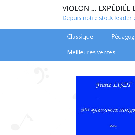
VIOLON ...
EXPÉDIÉE 
Depuis notre stock leade
Classique
Pédagog
Meilleures ventes