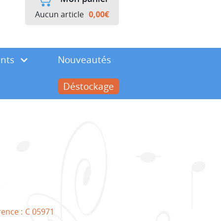
Aucun article
0,00
€
ents
Nouveautés
Déstockage
e
rence :
C 05971