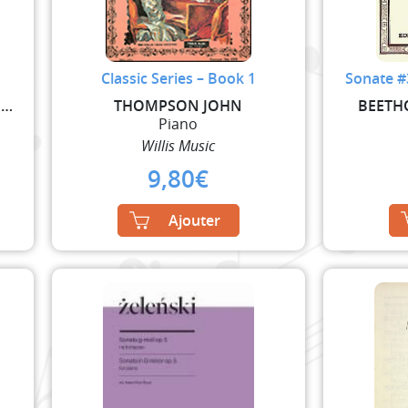
Classic Series – Book 1
Sonate #
MOZART WOLFGANG AMADEUS
THOMPSON JOHN
BEETH
Piano
Willis Music
9,80
€
Ajouter