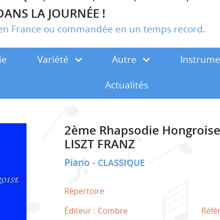
DANS LA JOURNÉE !
r en France ou commandée en un temps record.
ie
Variété
Autre
Instrum
Actualités
2ème Rhapsodie Hongrois
LISZT FRANZ
Piano
CLASSIQUE
Répertoire
Éditeur :
Combre
Réfé