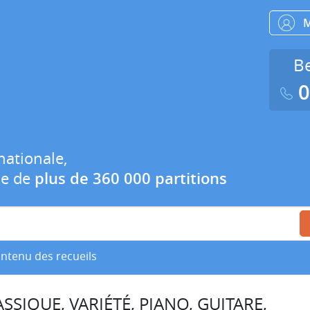
Be
0
nationale,
ue de
plus de 360 000 partitions
ontenu des recueils
SSIQUE, VARIÉTÉ, PIANO, GUITARE,