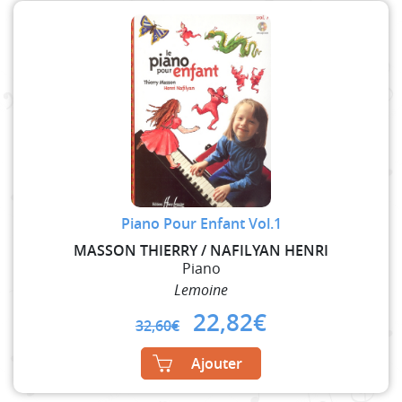
Piano Pour Enfant Vol.1
MASSON THIERRY / NAFILYAN HENRI
Piano
Lemoine
Original
Current
22,82
€
32,60
€
price
price
was:
is:
Ajouter
32,60€.
22,82€.