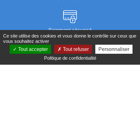
Paiement sécurisé
Ce site utilise des cookies et vous donne le contrôle sur ceux que
vous souhaitez activer
Tout accepter
Tout refuser
Personnaliser
Nos magasins
Politique de confidentialité
Qui sommes-nous ?
BESOIN D'UN CONSEIL ?
Contactez-nous au 04 95 082 082 ou par
mail