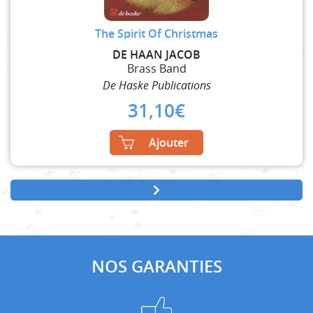
The Spirit Of Christmas
DE HAAN JACOB
Brass Band
De Haske Publications
31,10
€
Ajouter
NOS GARANTIES