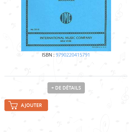
ISBN :
9790220415791
+ DE DÉTAILS
AJOUTER