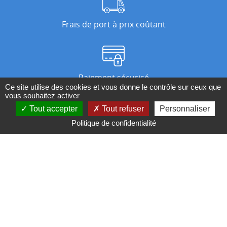
Frais de port à prix coûtant
Paiement sécurisé
Ce site utilise des cookies et vous donne le contrôle sur ceux que
vous souhaitez activer
Tout accepter
Tout refuser
Personnaliser
Nos magasins
Politique de confidentialité
Qui sommes-nous ?
BESOIN D'UN CONSEIL ?
Contactez-nous au 04 95 082 082 ou par
mail