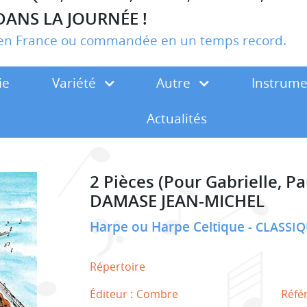
DANS LA JOURNÉE !
r en France ou commandée en un temps record.
ie
Variété
Autre
Instrum
Actualités
2 Pièces (Pour Gabrielle, Pa
DAMASE JEAN-MICHEL
Harpe ou Harpe Celtique
CLASSIQ
Répertoire
Éditeur :
Combre
Réfé