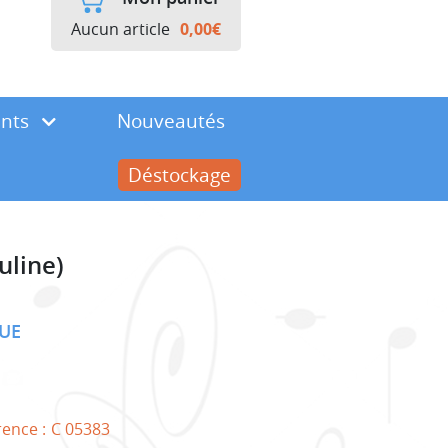
Aucun article
0,00
€
ents
Nouveautés
Déstockage
uline)
UE
rence :
C 05383