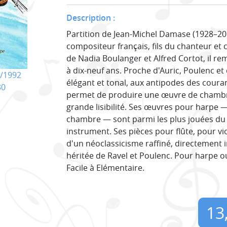
Description :
Partition de Jean-Michel Damase (1928–201
compositeur français, fils du chanteur e
de Nadia Boulanger et Alfred Cortot, il r
à dix-neuf ans. Proche d'Auric, Poulenc et
/1992
élégant et tonal, aux antipodes des couran
30
permet de produire une œuvre de chambre
grande lisibilité. Ses œuvres pour harpe 
chambre — sont parmi les plus jouées du
instrument. Ses pièces pour flûte, pour v
d'un néoclassicisme raffiné, directement in
héritée de Ravel et Poulenc. Pour harpe o
Facile à Elémentaire.
13