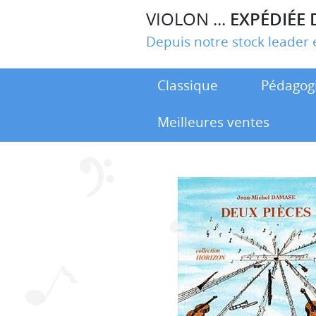
VIOLON ...
EXPÉDIÉE 
Depuis notre stock leade
Classique
Pédagog
Meilleures ventes