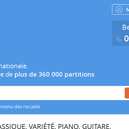
Be
0
nationale,
ue de
plus de 360 000 partitions
ontenu des recueils
SSIQUE, VARIÉTÉ, PIANO, GUITARE,