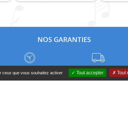
NOS GARANTIES
Frais de port à prix coûtant
Meilleurs délais du web
ur ceux que vous souhaitez activer
Tout accepter
Tout 
Nos magasins
Qui sommes-nous ?
 D'UN CONSEIL ?
Contactez-nous au 04 95 082 08