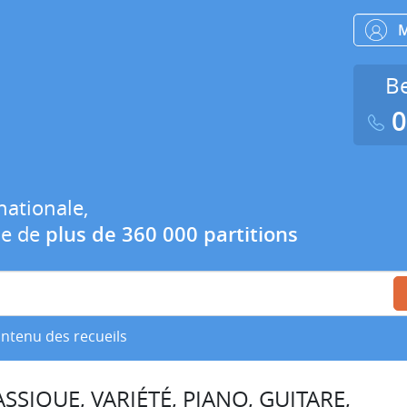
Be
0
nationale,
ue de
plus de 360 000 partitions
ontenu des recueils
SSIQUE, VARIÉTÉ, PIANO, GUITARE,