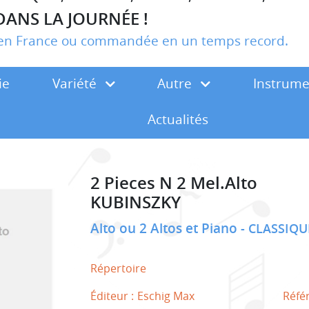
DANS LA JOURNÉE !
r en France ou commandée en un temps record.
ie
Variété
Autre
Instrum
Actualités
2 Pieces N 2 Mel.Alto
KUBINSZKY
Alto ou 2 Altos et Piano
CLASSIQU
Répertoire
Éditeur :
Eschig Max
Réfé