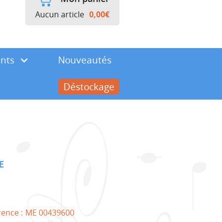
Aucun article
0,00
€
ents
Nouveautés
Déstockage
E
rence :
ME 00439600