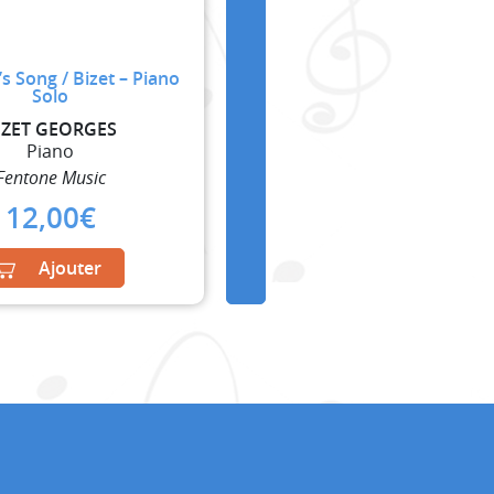
s Song / Bizet – Piano
Solo
IZET GEORGES
Piano
Fentone Music
12,00
€
Ajouter