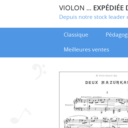
VIOLON ...
EXPÉDIÉE 
Depuis notre stock leade
Classique
Pédagog
Meilleures ventes