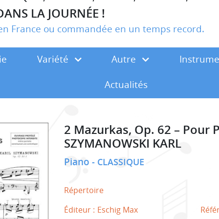
DANS LA JOURNÉE !
r en France ou commandée en un temps record.
ie
Variété
Autre
Instrum
Actualités
2 Mazurkas, Op. 62 – Pour 
SZYMANOWSKI KARL
Piano
CLASSIQUE
Répertoire
Éditeur :
Eschig Max
Réfé