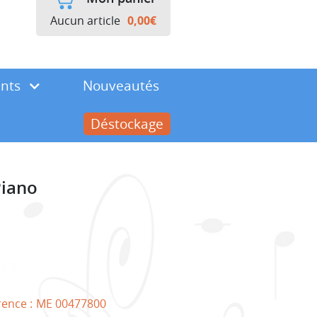
Aucun article
0,00
€
ents
Nouveautés
Déstockage
Piano
rence :
ME 00477800