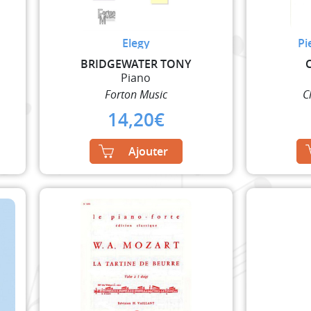
Elegy
Pi
BRIDGEWATER TONY
Piano
Forton Music
C
14,20
€
Ajouter