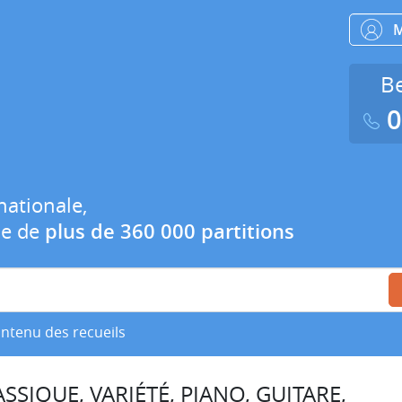
Be
0
nationale,
ue de
plus de 360 000 partitions
ontenu des recueils
SSIQUE, VARIÉTÉ, PIANO, GUITARE,