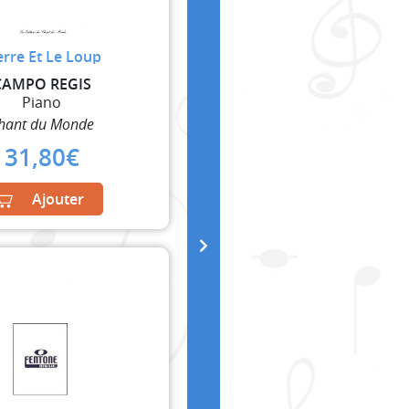
erre Et Le Loup
CAMPO REGIS
Piano
hant du Monde
31,80
€
Ajouter