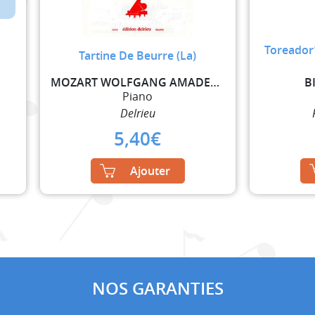
Toreador’
Tartine De Beurre (La)
MOZART WOLFGANG AMADEUS
B
Piano
Delrieu
5,40
€
Ajouter
NOS GARANTIES