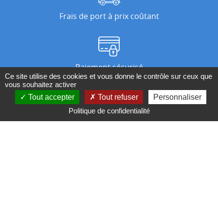
Frais de port à prix coûtant
Paiement sécurisé
Ce site utilise des cookies et vous donne le contrôle sur ceux que
vous souhaitez activer
Tout accepter
Tout refuser
Personnaliser
Nos magasins
Politique de confidentialité
Qui sommes-nous ?
BESOIN D'UN CONSEIL ?
Contactez-nous au 04 95 082 082 ou par
mail