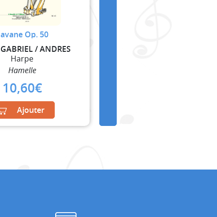
avane Op. 50
 GABRIEL / ANDRES
Harpe
Hamelle
10,60
€
Ajouter