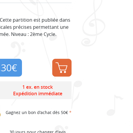
ette partition est publiée dans
icales précises permettant une
rmée. Niveau : 2ème Cycle.
,30
€
1 ex. en stock
Expédition immédiate
Gagnez un bon d'achat dès 50€
*
30 jours pour changer d'avis