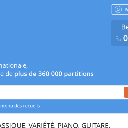
Be
0
nationale,
ue de
plus de 360 000 partitions
ontenu des recueils
SSIQUE, VARIÉTÉ, PIANO, GUITARE,