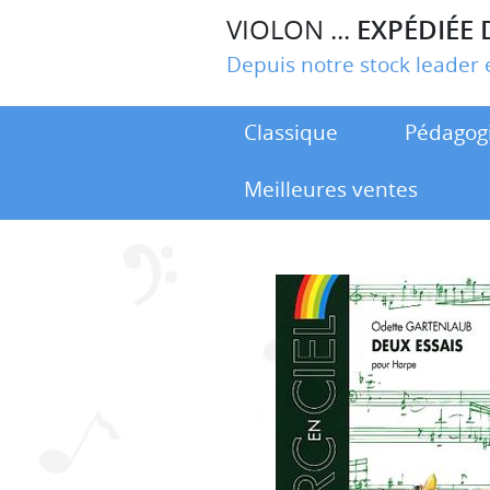
VIOLON ...
EXPÉDIÉE 
Depuis notre stock leade
Classique
Pédagog
Meilleures ventes