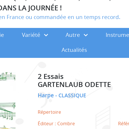
DANS LA JOURNÉE !
r en France ou commandée en un temps record.
ie
Variété
Autre
Instrum
Actualités
2 Essais
GARTENLAUB ODETTE
Harpe
CLASSIQUE
Répertoire
Éditeur :
Combre
Réfé