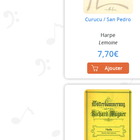
Curucu / San Pedro
Harpe
Lemoine
7,70
€
Ajouter