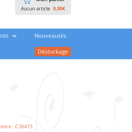
Aucun article
0,00
€
ents
Nouveautés
Déstockage
rence :
C 06473