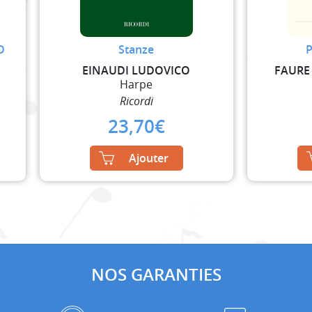
D
Stanze
P
EINAUDI LUDOVICO
FAURE
Harpe
Ricordi
23,70
€
Ajouter
NOS GARANTIES