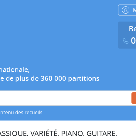
Be
0
nationale,
ue de
plus de 360 000 partitions
ontenu des recueils
SSIQUE, VARIÉTÉ, PIANO, GUITARE,