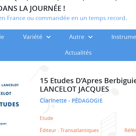
DANS LA JOURNÉE !
r en France ou commandée en un temps record.
ie
Variété
Autre
Instrum
Actualités
15 Etudes D’Apres Berbigui
LANCELOT JACQUES
Clarinette
PÉDAGOGIE
Etude
Éditeur :
Transatlantiques
Réfé