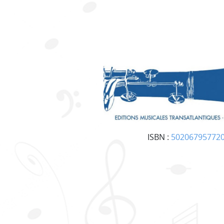
ISBN :
50206795772