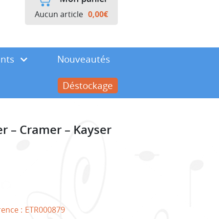
Aucun article
0,00
€
ents
Nouveautés
Déstockage
er – Cramer – Kayser
rence :
ETR000879